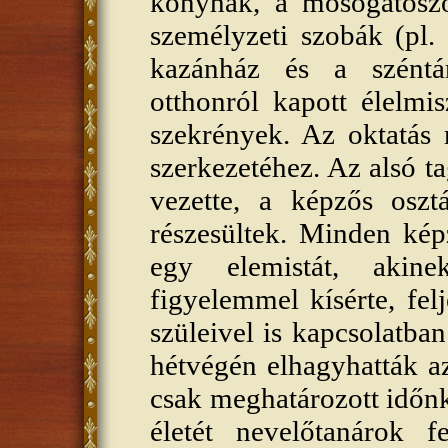
konyhák, a mosogatószob
személyzeti szobák (pl.
kazánház és a széntár
otthonról kapott élelmi
szekrények. Az oktatás 
szerkezetéhez. Az alsó t
vezette, a képzős oszt
részesültek. Minden kép
egy elemistát, akinek
figyelemmel kísérte, felj
szüleivel is kapcsolatba
hétvégén elhagyhatták az
csak meghatározott időnk
életét nevelőtanárok f