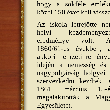
hogy a sokféle emlékt
közel 150 évet kell viss
Az iskola létrejötte n
helyi kezdeményez
eredménye volt. A
1860/61-es években, 
akkori nemzeti remény
idején a nemesség és
nagypolgárság hölgyei 
szervezkedni kezdtek, 
1861. március 15-
megalakították a Mag
Egyesületét.