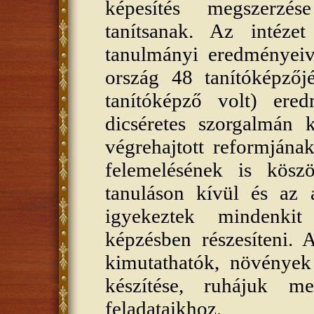
képesítés megszerzé
tanítsanak. Az intézet
tanulmányi eredményeive
ország 48 tanítóképzőj
tanítóképző volt) ere
dicséretes szorgalmán 
végrehajtott reformjána
felemelésének is köszö
tanuláson kívül és az á
igyekeztek mindenkit
képzésben részesíteni. A
kimutathatók, növények
készítése, ruhájuk me
feladataikhoz.