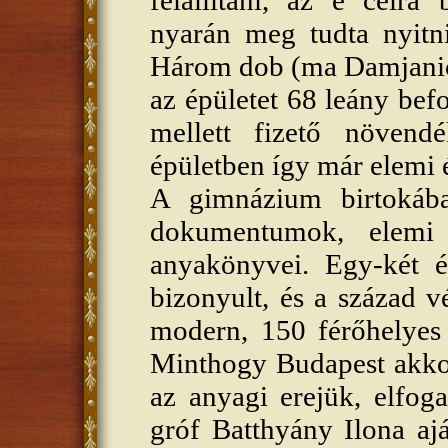
nyarán meg tudta nyitni
Három dob (ma Damjanic
az épületet 68 leány bef
mellett fizető növendé
épületben így már elemi é
A gimnázium birtokába
dokumentumok, elemi 
anyakönyvei. Egy-két é
bizonyult, és a század v
modern, 150 férőhelyes á
Minthogy Budapest akkor
az anyagi erejük, elfo
gróf Batthyány Ilona aj