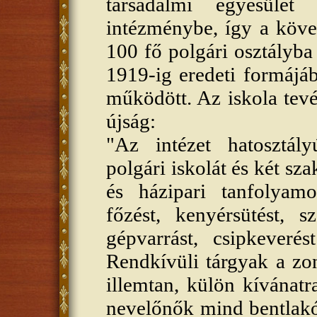
társadalmi egyesület
intézménybe, így a köve
100 fő polgári osztályba 
1919-ig eredeti formájáb
működött. Az iskola tevé
újság:
"Az intézet hatosztály
polgári iskolát és két sz
és házipari tanfolyam
főzést, kenyérsütést, sz
gépvarrást, csipkeveré
Rendkívüli tárgyak a zon
illemtan, külön kívánatr
nevelőnők mind bentlakók