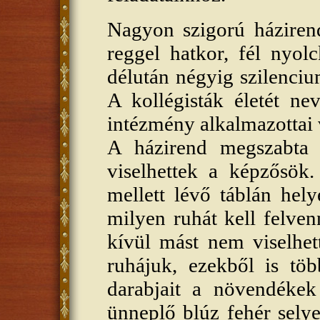
Nagyon szigorú házirend
reggel hatkor, fél nyolc
délután négyig szilencium
A kollégisták életét ne
intézmény alkalmazottai 
A házirend megszabta 
viselhettek a képzősök.
mellett lévő táblán hel
milyen ruhát kell felve
kívül mást nem viselhet
ruhájuk, ezekből is tö
darabjait a növendékek
ünneplő blúz fehér sely