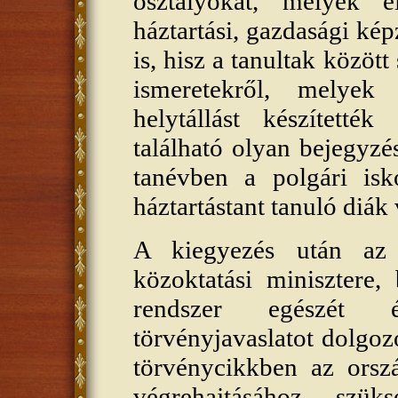
osztályokat, melyek e
háztartási, gazdasági képz
is, hisz a tanultak közö
ismeretekről, melyek
helytállást készített
található olyan bejegyzé
tanévben a polgári isk
háztartástant tanuló diák
A kiegyezés után az 
közoktatási minisztere,
rendszer egészét é
törvényjavaslatot dolgoz
törvénycikkben az orszá
végrehajtásához szük