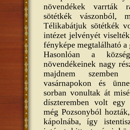
növendékek varrták r
sötétkék vászonból, 
Télikabátjuk sötétkék v
intézet jelvényét viselt
fényképe megtalálható 
Hasonlóan a község
növendékeinek nagy része
majdnem szemben l
vasárnapokon és ünne
sorban vonultak át misé
díszteremben volt egy k
még Pozsonyból hozták,
kápolnába, így istentisz