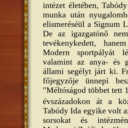
intézet életében, Tabód
munka után nyugalomb
elismeréséül a Signum L
De az igazgatónő nem
tevékenykedett, hanem
Modern sportpályát lét
valamint az anya- és 
állami segélyt járt ki. 
főjegyzője ünnepi bes
"Méltóságod többet tett 1
évszázadokon át a köz
Tabódy Ida egyike volt a
sorsokat és intézmén