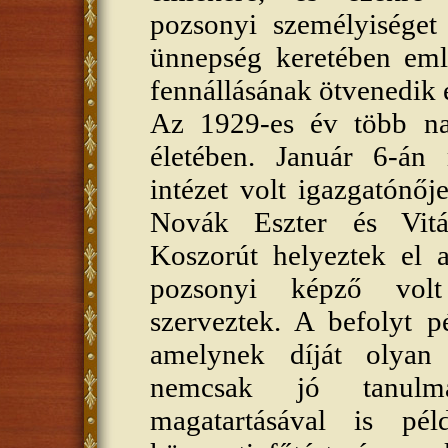
pozsonyi személyiséget
ünnepség keretében em
fennállásának ötvenedik 
Az 1929-es év több na
életében. Január 6-á
intézet volt igazgatónőj
Novák Eszter és Vitál
Koszorút helyeztek el a
pozsonyi képző volt 
szerveztek. A befolyt p
amelynek díját olyan
nemcsak jó tanulm
magatartásával is pél