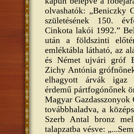
kapun belépve a főbejára
olvashatók: „Beniczky 
születésének 150. évfo
Cinkota lakói 1992.” Be
után a földszinti előt
emléktábla látható, az al
és Német ujvári gróf B
Zichy Antónia grófnőnek
elhagyott árvák igaz 
érdemű pártfogónőnek ör
Magyar Gazdasszonyok Or
továbbhaladva, a középs
Szerb Antal bronz mel
talapzatba vésve: „...Se