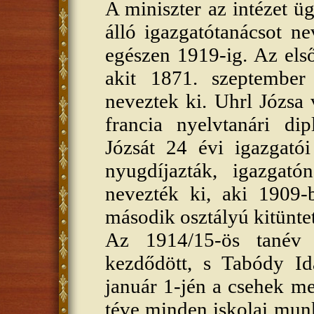
A miniszter az intézet ü
álló igazgatótanácsot n
egészen 1919-ig. Az első
akit 1871. szeptember
neveztek ki. Uhrl Józsa 
francia nyelvtanári di
Józsát 24 évi igazgató
nyugdíjazták, igazga
nevezték ki, aki 1909-
második osztályú kitüntet
Az 1914/15-ös tanév 
kezdődött, s Tabódy Ida
január 1-jén a csehek meg
téve minden iskolai mun