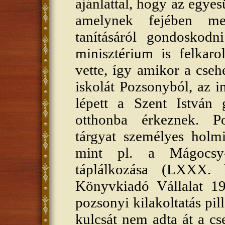
ajánlattal, hogy az egyesü
amelynek fejében me
tanításáról gondoskod
minisztérium is felkaro
vette, így amikor a csehe
iskolát Pozsonyból, az in
lépett a Szent István 
otthonba érkeznek. Po
tárgyat személyes holmi
mint pl. a Mágocsy
táplálkozása (LXXX. 
Könyvkiadó Vállalat 19
pozsonyi kilakoltatás pil
kulcsát nem adta át a c