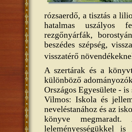
rózsaerdő, a tisztás a li
hatalmas uszályos f
rezgőnyárfák, borostyán
beszédes szépség, vissz
visszatérő növendékekne
A szertárak és a könyvt
különböző adományozók 
Országos Egyesülete - is 
Vilmos: Iskola és jell
neveléstanához és az isk
könyve megmaradt. 
leleményességükkel is 