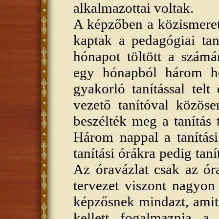
alkalmazottai voltak.
A képzőben a közismereti
kaptak a pedagógiai ta
hónapot töltött a számá
egy hónapból három hét
gyakorló tanítással telt 
vezető tanítóval közöse
beszélték meg a tanítás 
Három nappal a tanítási 
tanítási órákra pedig taní
Az óravázlat csak az óra
tervezet viszont nagyon r
képzősnek mindazt, amit
kellett fogalmaznia a