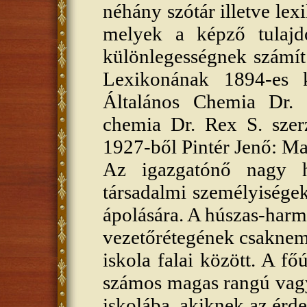
néhány szótár illetve lex
melyek a képző tulajd
különlegességnek számít
Lexikonának 1894-es 
Általános Chemia Dr.
chemia Dr. Rex S. szerz
1927-ből Pintér Jenő: Ma
Az igazgatónő nagy ha
társadalmi személyiségek
ápolására. A húszas-harm
vezetőrétegének csaknem
iskola falai között. A f
számos magas rangú vagy 
iskolába, akiknek az érde