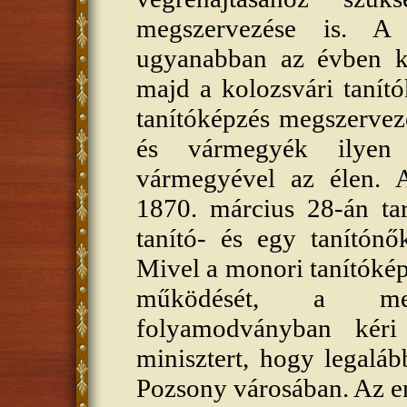
megszervezése is. A 
ugyanabban az évben k
majd a kolozsvári tanít
tanítóképzés megszervez
és vármegyék ilyen
vármegyével az élen. 
1870. március 28-án tar
tanító- és egy tanítónő
Mivel a monori tanítóké
működését, a meg
folyamodványban kéri
minisztert, hogy legalá
Pozsony városában. Az e