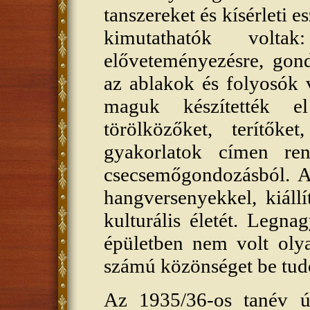
tanszereket és kísérleti e
kimutathatók voltak
előveteményezésre, gon
az ablakok és folyosók 
maguk készítették e
törölközőket, terítőket
gyakorlatok címen ren
csecsemőgondozásból. A
hangversenyekkel, kiállí
kulturális életét. Legn
épületben nem volt oly
számú közönséget be tudo
Az 1935/36-os tanév új