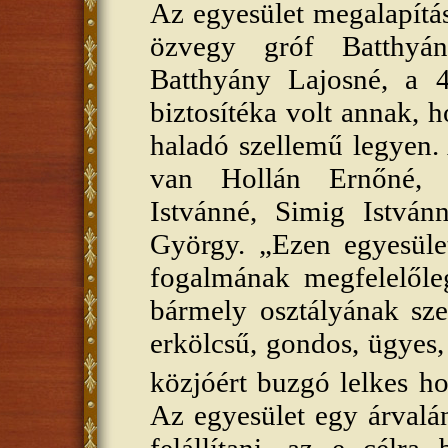
Az egyesület megalapítá
özvegy gróf Batthyán
Batthyány Lajosné, a 4
biztosítéka volt annak, h
haladó szellemű legyen.
van Hollán Ernőné, 
Istvánné, Simig István
György. „Ezen egyesület
fogalmának megfelelőle
bármely osztályának szeg
erkölcsű, gondos, ügyes
közjóért buzgó lelkes h
Az egyesület egy árvalán
felállítani, az e célra