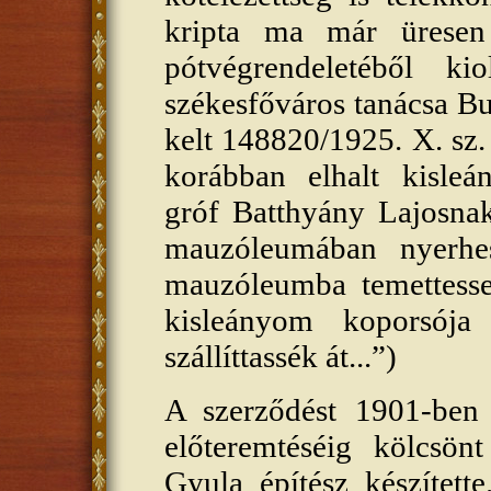
kripta ma már üresen
pótvégrendeletéből kio
székesfőváros tanácsa Bu
kelt 148820/1925. X. sz
korábban elhalt kisle
gróf Batthyány Lajosnak
mauzóleumában nyerhe
mauzóleumba temettesse
kisleányom koporsója
szállíttassék át...”)
A szerződést 1901-ben
előteremtéséig kölcsönt
Gyula építész készített