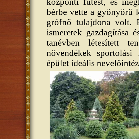
központi fűtést, és meg
bérbe vette a gyönyörű 
grófnő tulajdona volt. 
ismeretek gazdagítása é
tanévben létesített te
növendékek sportolási l
épület ideális nevelőintéz