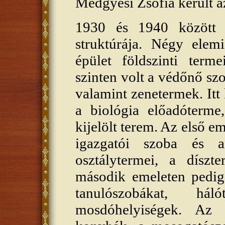
Medgyesi Zsófia került az
1930 és 1940 között a
struktúrája. Négy elem
épület földszinti term
szinten volt a védőnő szo
valamint zenetermek. Itt 
a biológia előadóterme
kijelölt terem. Az első e
igazgatói szoba és a
osztálytermei, a díszt
második emeleten pedig 
tanulószobákat, há
mosdóhelyiségek. Az 