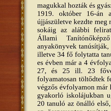
magukkal hozták és gyász
1919. október 16-án a
újjászületve kezdte meg
sokáig az alábbi felir
Állami Tanítónőképz
anyakönyvek tanúsítják,
illetve 34 fő folytatta t
es évben már a 4 évfoly
27, és 25 ill. 23 főv
folyamatosan töltődtek f
végzős évfolyamon már ké
gyakorló iskolájukban u
20 tanuló az önálló első