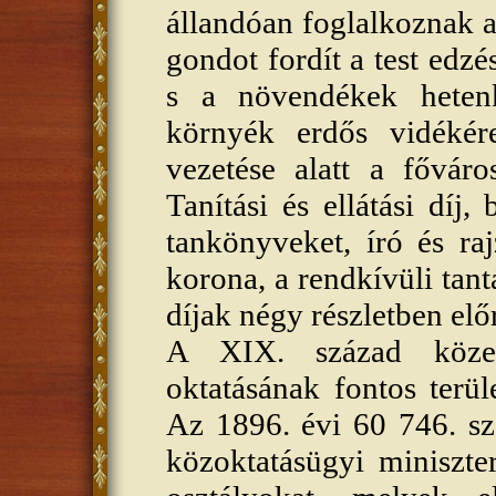
állandóan foglalkoznak 
gondot fordít a test edzés
s a növendékek heten
környék erdős vidékér
vezetése alatt a főváro
Tanítási és ellátási díj,
tankönyveket, író és ra
korona, a rendkívüli tan
díjak négy részletben elő
A XIX. század közep
oktatásának fontos terü
Az 1896. évi 60 746. sz.
közoktatásügyi miniszte