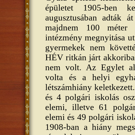
épületet 1905-ben k
augusztusában adták át 
majdnem 100 méter h
intézmény megnyitása utá
gyermekek nem követték
HÉV ritkán járt akkorib
nem volt. Az Egylet ala
volta és a helyi egyhá
létszámhiány keletkezett
és 4 polgári iskolás osz
elemi, illetve 61 polgá
elemi és 49 polgári iskolá
1908-ban a hiány megs