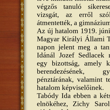
végzős tanuló sikerese
vizsgát, az erről sz
átmentették, a gimnázium 
Az új hatalom 1919. júni
Magyar Királyi Állami T
napon jelent meg a tani
Idánál Jozef Sedlacek m
egy bizottság, amely kö
berendezésének, gyű
pénztárának, valamint t
hatalom képviselőinek.
Tabódy Ida ebben a két
elnökéhez, Zichy Sarol