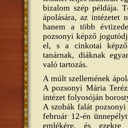
bizalom szép példája. T
ápolására, az intézetet 
hanem a több évtizede
pozsonyi képző jogutódjá
el, s a cinkotai képző
tanárnak, diáknak egyar
való tartozás.
A múlt szellemének ápolá
A pozsonyi Mária Terézi
intézet folyosóján borost
A szobák falát pozsonyi
február 12-én ünnepélyt
emlékére, és ezekre 