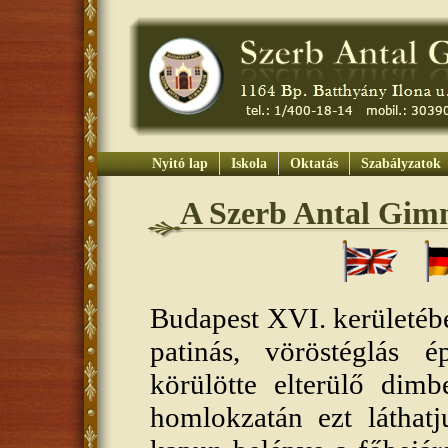
Nyitó lap
Iskola
Oktatás
Szabályzatok
A Szerb Antal Gimn
Budapest XVI. kerületébe
patinás, vöröstéglás 
körülötte elterülő dim
homlokzatán ezt láthat