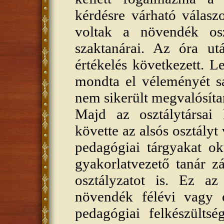
kérdésre várható válasz
voltak a növendék osz
szaktanárai. Az óra ut
értékelés következett. L
mondta el véleményét saj
nem sikerült megvalósíta
Majd az osztálytársai k
követte az alsós osztályt
pedagógiai tárgyakat ok
gyakorlatvezető tanár z
osztályzatot is. Ez az
növendék félévi vagy é
pedagógiai felkészültsé