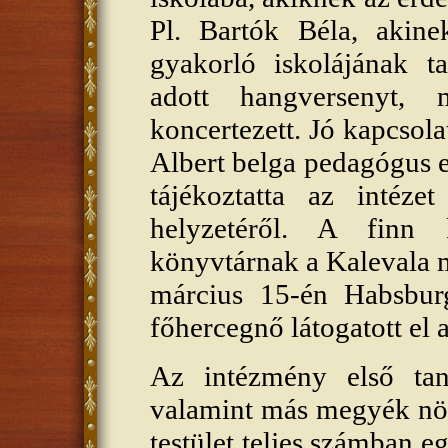
Pl. Bartók Béla, akin
gyakorló iskolájának t
adott hangversenyt, 
koncertezett. Jó kapcsol
Albert belga pedagógus e
tájékoztatta az intéze
helyzetéről. A finn 
könyvtárnak a Kalevala m
március 15-én Habsbur
főhercegnő látogatott el 
Az intézmény első tan
valamint más megyék növ
testület teljes számban eg