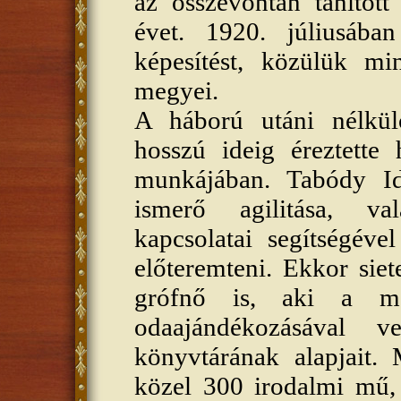
az összevontan tanított
évet. 1920. júliusába
képesítést, közülük m
megyei.
A háború utáni nélkülö
hosszú ideig éreztette 
munkájában. Tabódy Id
ismerő agilitása, va
kapcsolatai segítségév
előteremteni. Ekkor siet
grófnő is, aki a ma
odaajándékozásával v
könyvtárának alapjait
közel 300 irodalmi mű,