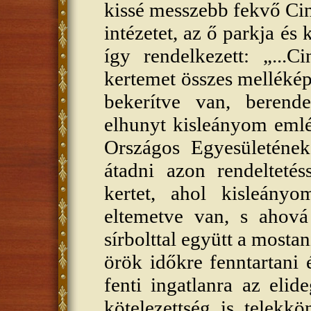
kissé messzebb fekvő Cink
intézetet, az ő parkja és
így rendelkezett: „...C
kertemet összes mellékép
bekerítve van, berend
elhunyt kisleányom eml
Országos Egyesületén
átadni azon rendeltetés
kertet, ahol kisleány
eltemetve van, s ahová
sírbolttal együtt a mostan
örök időkre fenntartani 
fenti ingatlanra az elid
kötelezettség is telekkö