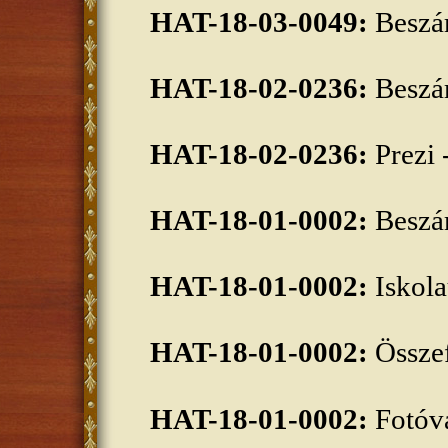
HAT-18-03-0049:
Beszám
HAT-18-02-0236:
Beszám
HAT-18-02-0236:
Prezi 
HAT-18-01-0002:
Beszám
HAT-18-01-0002:
Iskola
HAT-18-01-0002:
Összef
HAT-18-01-0002:
Fotóvá