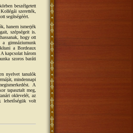
körben beszélgetett
Kollégái szerették,
ott segítségéért.
lók, hanem ismerjék
ait, szépségeit is.
thassanak, hogy ott
gy a gimnáziumunk
lakítani a Bordeaux
. A kapcsolat három
munka szoros baráti
en nyelvet tanulók
ormáját, mindennapi
megismerkedést. A
kor tapasztalt meg,
anári oklevelét, az
k lehetőségük volt