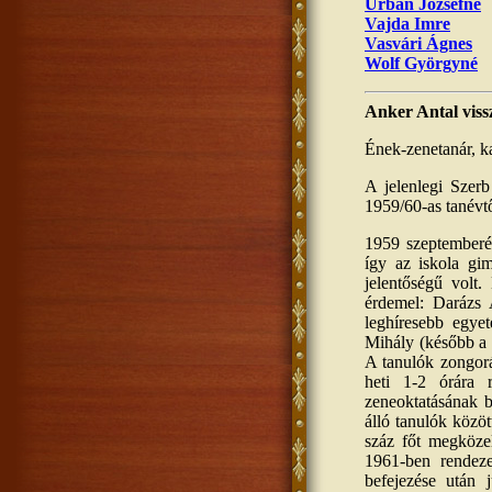
Urbán Józsefné
Vajda Imre
Vasvári Ágnes
Wolf Györgyné
Anker Antal viss
Ének-zenetanár, k
A jelenlegi Szer
1959/60-as tanévt
1959 szeptemberéb
így az iskola gi
jelentőségű volt
érdemel: Darázs 
leghíresebb egye
Mihály (később a 
A tanulók zongorá
heti 1-2 órára 
zeneoktatásának b
álló tanulók közö
száz főt megköze
1961-ben rendez
befejezése után j