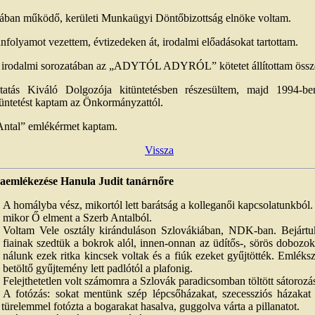
lában működő, kerületi Munkaügyi Döntőbizottság elnöke voltam.
folyamot vezettem, évtizedeken át, irodalmi előadásokat tartottam.
irodalmi sorozatában az „ADYTÓL ADYRÓL” kötetet állítottam össz
atás Kiváló Dolgozója kitüntetésben részesültem, majd 1994-b
tüntetést kaptam az Önkormányzattól.
Antal” emlékérmet kaptam.
Vissza
zaemlékezése Hanula Judit tanárnőre
A homályba vész, mikortól lett barátság a kolleganői kapcsolatunkból.
mikor Ő elment a Szerb Antalból.
Voltam Vele osztály kiránduláson Szlovákiában, NDK-ban. Bejártu
fiainak szedtük a bokrok alól, innen-onnan az üdítős-, sörös dobozo
nálunk ezek ritka kincsek voltak és a fiúk ezeket gyűjtötték. Emléks
betöltő gyűjtemény lett padlótól a plafonig.
Felejthetetlen volt számomra a Szlovák paradicsomban töltött sátorozás
A fotózás: sokat mentünk szép lépcsőházakat, szecessziós házakat
türelemmel fotózta a bogarakat hasalva, guggolva várta a pillanatot.