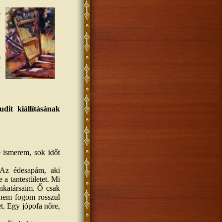
z
a
,
m
a
dit kiállításának
e ismerem, sok időt
 Az édesapám, aki
 a tantestületet. Mi
nkatársaim. Ő csak
, nem fogom rosszul
t. Egy jópofa nőre,