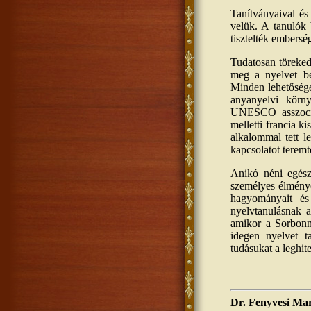
Tanítványaival és
velük. A tanulók 
tisztelték emberség
Tudatosan töreked
meg a nyelvet bes
Minden lehetőséget
anyanyelvi körn
UNESCO asszociált
melletti francia 
alkalommal tett l
kapcsolatot teremt
Anikó néni egész
személyes élményé
hagyományait és
nyelvtanulásnak a
amikor a Sorbonne
idegen nyelvet t
tudásukat a leghit
Dr. Fenyvesi Mar