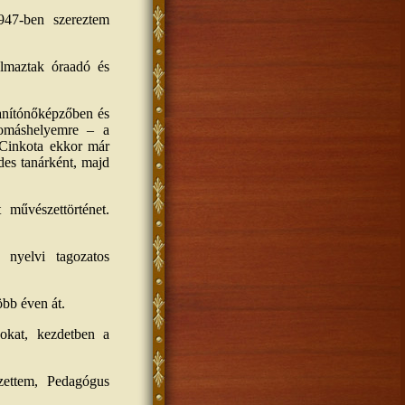
47-ben szereztem
almaztak óraadó és
anítónőképzőben és
lomáshelyemre – a
(Cinkota ekkor már
des tanárként, majd
 művészettörténet.
 nyelvi tagozatos
bb éven át.
okat, kezdetben a
ezettem, Pedagógus