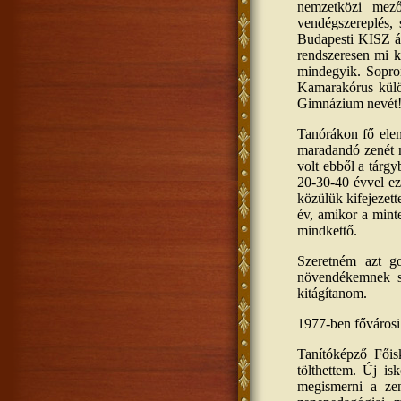
nemzetközi mező
vendégszereplés, 
Budapesti KISZ ál
rendszeresen mi k
mindegyik. Sopro
Kamarakórus külön
Gimnázium nevét
Tanórákon fő elem 
maradandó zenét m
volt ebből a tárg
20-30-40 évvel ez
közülük kifejezett
év, amikor a mint
mindkettő.
Szeretném azt g
növendékemnek si
kitágítanom.
1977-ben fővárosi 
Tanítóképző Főis
tölthettem. Új i
megismerni a ze