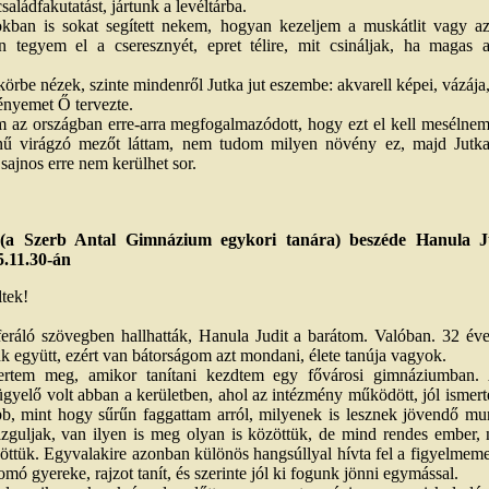
saládfakutatást, jártunk a levéltárba.
ban is sokat segített nekem, hogyan kezeljem a muskátlit vagy a
n tegyem el a cseresznyét, epret télire, mit csináljak, ha magas 
rbe nézek, szinte mindenről Jutka jut eszembe: akvarell képei, vázája
ényemet Ő tervezte.
 az országban erre-arra megfogalmazódott, hogy ezt el kell mesélne
zínű virágzó mezőt láttam, nem tudom milyen növény ez, majd Jutk
jnos erre nem kerülhet sor.
 (a Szerb Antal Gimnázium egykori tanára) beszéde Hanula Ju
.11.30-án
ltek!
feráló szövegben hallhatták, Hanula Judit a barátom. Valóban. 32 év
ünk együtt, ezért van bátorságom azt mondani, élete tanúja vagyok.
mertem meg, amikor tanítani kezdtem egy fővárosi gimnáziumban.
gyelő volt abban a kerületben, ahol az intézmény működött, jól ismerte
b, mint hogy sűrűn faggattam arról, milyenek is lesznek jövendő mu
 izguljak, van ilyen is meg olyan is közöttük, de mind rendes ember
ttük. Egyvalakire azonban különös hangsúllyal hívta fel a figyelmeme
mó gyereke, rajzot tanít, és szerinte jól ki fogunk jönni egymással.