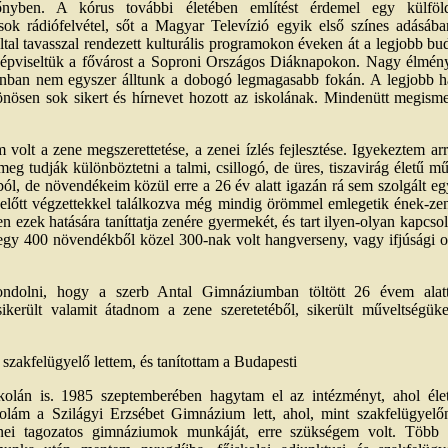
nyben. A kórus további életében említést érdemel egy külföldi
sok rádiófelvétel, sőt a Magyar Televízió egyik első színes adásáb
tal tavasszal rendezett kulturális programokon éveken át a legjobb bu
épviseltük a fővárost a Soproni Országos Diáknapokon. Nagy élmény 
nban nem egyszer álltunk a dobogó legmagasabb fokán. A legjobb ha
ösen sok sikert és hírnevet hozott az iskolának. Mindenütt megisme
!
volt a zene megszerettetése, a zenei ízlés fejlesztése. Igyekeztem arr
eg tudják különböztetni a talmi, csillogó, de üres, tiszavirág életű 
yból, de növendékeim közül erre a 26 év alatt igazán rá sem szolgált 
előtt végzettekkel találkozva még mindig örömmel emlegetik ének-ze
en ezek hatására taníttatja zenére gyermekét, és tart ilyen-olyan kapcsol
egy 400 növendékből közel 300-nak volt hangverseny, vagy ifjúsági op
ondolni, hogy a szerb Antal Gimnáziumban töltött 26 évem ala
került valamit átadnom a zene szeretetéből, sikerült műveltségük
szakfelügyelő lettem, és tanítottam a Budapesti
kolán is. 1985 szeptemberében hagytam el az intézményt, ahol éle
skolám a Szilágyi Erzsébet Gimnázium lett, ahol, mint szakfelügye
nei tagozatos gimnáziumok munkáját, erre szükségem volt. Több 