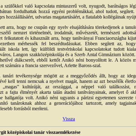
 a szülőkkel való kapcsolata mintaszerű volt, nyugodt, barátságos lég
bátran fordulhattak hozzá egyéni problémákkal, ahol tudott, segített. 
es hozzáállásáért, udvarias magatartásáért, a fiatalabb kollégáinak nyújt
ett arra, hogy ne csupán egy nyelv elsajátítására törekedjenek a tanu
zélő nemzet történelmét, irodalmát, művészetét, természeti adottság
 felkutatott és kihasznált arra, hogy tanítványai Franciaországba kiju
yezetben mérhessék fel beszédtudásukat. Ebben segített az, ho
 iskola lett, így külföldi testvériskolai kapcsolatokat tudott kia
kisváros, Langon szakközépiskolája és a Szerb Antal Gimnázium között
ehetővé diákcserét, ebből kettőt Anikó néni bonyolított le. A közös 
ett számára a francia szervezővel, Arlette Baross-szal.
 tanári tevékenysége mögött az a meggyőződés állt, hogy az ideg
vé kell tenni nemcsak a nyelvet magát, hanem az azt beszélők életf
 „magas” kultúráját, az országgal, a néppel való találkozást, 
zt a fajta élményét akarta talán átadni tanítványainak, amelyet ő ak
 hallgatója volt. Anikó néni ugyanis a párizsi egyetemen szerezte t
anító tanároknak ahhoz a generációjához tartozott, amely tagjaina
elesebb forrásból meríteni.
Vissza
git középiskolai tanár visszaemlékezése