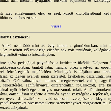
unka után mentem nyugdíjba, főiskolai adjunktusi és szakfelügy
.
i szép emlékeimnek élek, és ezek között kitörölhetetlenül ked
ltött éveim hosszú sora.
Vissza
zláry Lászlónéról
 Anikó néni több mint 20 évig tanított a gimnáziumban, mint lat
r. Az itt töltött idő rövidsége ellenére sok volt tanulónak, kollégána
eig tanított volna az intézményben.
nte egész pedagógiai pályafutása a kerülethez fűződik. Dolgozott á
akközépiskolában, tanított latin, francia, orosz nyelvet, az éppen
rvek lehetőségének megfelelően. Mindegyik iskolájában arra törek
ását, az idegen nyelvek iránti szeretetét. Értékelése, osztályzatai ig
krözték. Órái változatosak, tudatosan megtervezettek voltak, nagy f
g fejlesztésére. Tanítványaival differenciáltan foglalkozott, erre 
tjainál nyílt lehetősége a magas óraszámok miatt. A délutánonként 
sával, daltanulással segítette a tanulók nyelvi készségének fejlődését, e
en nyelvi dalfesztiválokon való színesebb szereplésekre. Idegen ny
 nyelvű könyveket olvastatott illetve szemelvényeket dolgoztatott fel.
zerzett diákjainak.