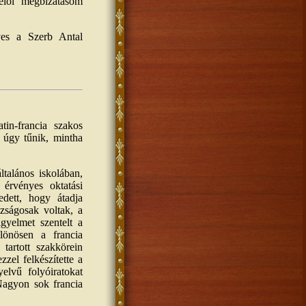
elői megbízatásom
ves a Szerb Antal
in-francia szakos
k úgy tűnik, mintha
ltalános iskolában,
 érvényes oktatási
edett, hogy átadja
azságosak voltak, a
igyelmet szentelt a
különösen a francia
tartott szakkörein
zzel felkészítette a
elvű folyóiratokat
 Nagyon sok francia