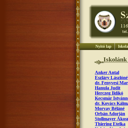
Nyitó lap
Iskol
Iskolánk 
Anker Antal
Eszláry Lászlóné
dr. Fenyvesi Mar
Hanula Judit
Herczeg Ildikó
Kecsmár Istvánn
dr. Kovács Kálm
Morvay Béláné
Orbán Adorján
Stollmayer Ákos
Thiering Etelka