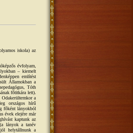
olyamos iskola) az
tóképzős évfolyam,
ályokban – kiemelt
denképpen említést
sült Államokban a
enepedagógus, Tóth
ak főtitkára lett).
t. Odakerültemkor a
leg országos hírű
ég főként lányokból
as évek elejére már
ghívást kaptunk az
(a lányok a tanév
 jól helytállnunk a