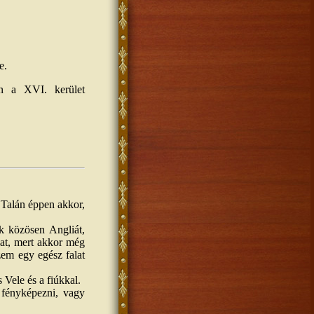
e.
en a XVI. kerület
 Talán éppen akkor,
k közösen Angliát,
kat, mert akkor még
zem egy egész falat
 Vele és a fiúkkal.
 fényképezni, vagy