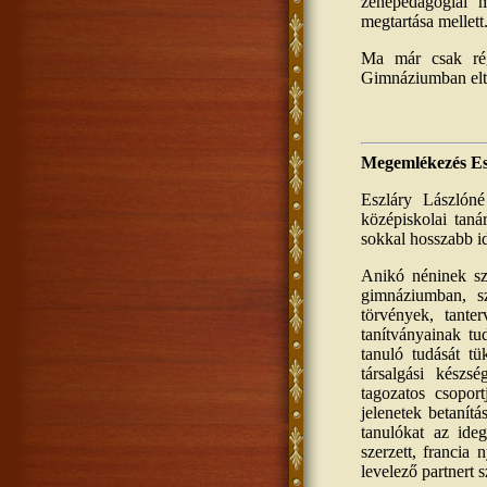
zenepedagógiai m
megtartása mellett
Ma már csak rég
Gimnáziumban eltö
Megemlékezés Es
Eszláry Lászlóné
középiskolai taná
sokkal hosszabb id
Anikó néninek szi
gimnáziumban, sz
törvények, tante
tanítványainak tud
tanuló tudását tü
társalgási készsé
tagozatos csopor
jelenetek betanítá
tanulókat az ideg
szerzett, francia
levelező partnert s