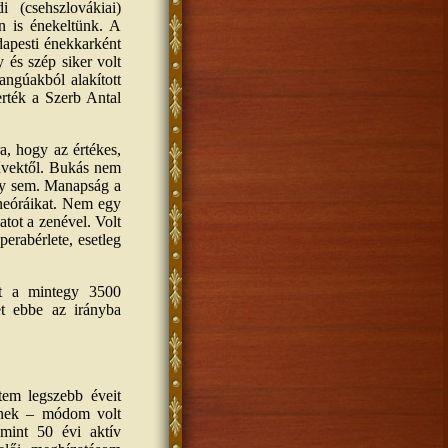
 (csehszlovákiai)
an is énekeltünk. A
dapesti énekkarként
és szép siker volt
ngúakból alakított
rték a Szerb Antal
a, hogy az értékes,
művektől. Bukás nem
egy sem. Manapság a
neóráikat. Nem egy
atot a zenével. Volt
erabérlete, esetleg
tt a mintegy 3500
et ebbe az irányba
tem legszebb éveit
lőnek – módom volt
mint 50 évi aktív