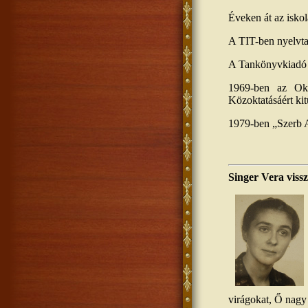
Éveken át az isko
A TIT-ben nyelvtan
A Tankönyvkiadó 
1969-ben az Okt
Közoktatásáért ki
1979-ben „Szerb 
Singer Vera viss
virágokat, Ő nagy 