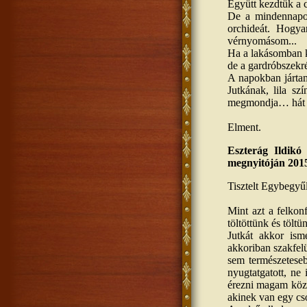
Együtt kezdtük a c
De a mindennapok
orchideát. Hogya
vérnyomásom...
Ha a lakásomban kö
de a gardróbszekr
A napokban jártam
Jutkának, lila s
megmondja… hát sa
Elment.
Eszterág Ildikó
megnyitóján 2015
Tisztelt Egybegyű
Mint azt a felkon
töltöttünk és tölt
Jutkát akkor is
akkoriban szakfelü
sem természeteseb
nyugtatgatott, ne
érezni magam közö
akinek van egy cso