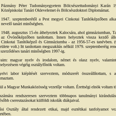
Pázmány Péter Tudományegyetem Bölcsészettudományi Karán 19
Középiskolai Tanári Oklevelemet és Bölcsészdoktori Diplomámat.
1947. szeptemberétől a Pest megyei Cinkotai Tanítóképzőben alk
nevelő tanári minőségben.
1948. augusztus 15-én áthelyeztek Kalocsára, ahol gimnáziumban, T
az Óvónőképzőben tanítottam. Innen helyeztek vissza kezdő ál
Cinkotai Tanítóképző és Gimnáziumba - az 1956-57-es tanévben. 
ülete volt.) Itt tanítottam megszakítás nélkül 1979. szeptemberéig ren
zerződéses tanári minőségben 1997-ig.
gyaim: magyar nyelv és irodalom, német és olasz nyelv, valamint
elyezésem végéig osztályfőnök voltam.
lvi labor kiépítését szerveztem, módszerét összeállítottam, s a
lmaztam.
ül a Magyar Munkaközösség vezetője voltam. Érettségi elnök voltam tö
számára rendszeresen szerveztem többnapos tanulmányi kirándulás
ésőbb csereutazásokat külföldi iskolák diákjaival.
ási Osztály által rendezett etikai, majd esztétikai tanfolyamot v
etében.