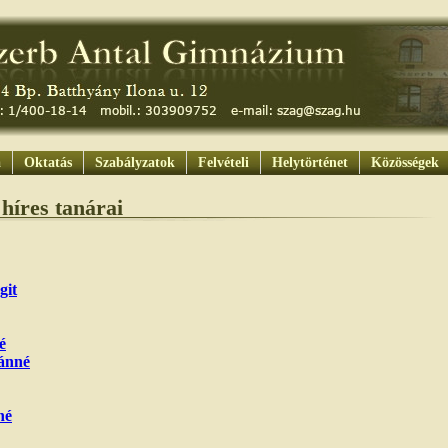
a
Oktatás
Szabályzatok
Felvételi
Helytörténet
Közösségek
híres tanárai
git
é
ánné
né