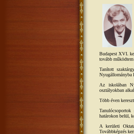
Budapest XVI. ker
tovább működtem s
Tanított szaktár
Nyugállományba h
Az iskolában Nye
osztályokban alka
Több éven kereszt
Tanulócsoportok 
határokon belül, k
A kerületi Oktat
Továbbképzés ker