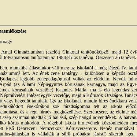
zaemlékezése
arnagy
b Antal Gimnáziumban (azelőtt Cinkotai tanítónőképző, majd 12 évf
ől folyamatosan tanítottam az 1984/85-ös tanévig. Összesen 26 tanévet.
en, munkába állásomkor vált meg az iskolától a még létező IV. taní
mnáziummá lett. Az ének-zene tantárgy – különösen a képzős oszt
. Budapest legjobb zenepedagógusai voltak az elődeim. Nevük min
Árpád (az Állami Népiegyüttes kórusának karnagya, majd az Egye
temek kórusainak vezetője) Katanics Mária, ma is élő legendás z
Népművelési Intézet egyik vezetője, majd a Kórusok Országos Tanácsán
t vagy hegedűt tanultak, így az iskolának mindig híres énekkara vol
redukálódott énekórákon sok fáradságomba telt az iskola előző
eindítása, és a régi hírnév megközelítése. Szerencsére, az eleinte m
tt szép számmal akadtak jó hallású, szép hangú növendékek. A hatvan
lítő kórus működött. A régebbi iskola hírnevének köszönhetően me
ett Első Debreceni Nemzetközi Kórusversenyre. Nehéz munkával 
únius-júliusban is vállalták a sűrű próbákra járást!) sikerült igen