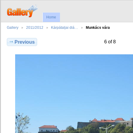
Home
Gallery
2011/2012
Kárpátaljai diá…
Munkács vára
6 of 8
Previous